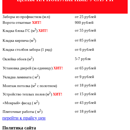
Заборы из профнастила (м.п)
от 25 рублей
Ворота откатные
ХИТ!
900 рублей
3
от 55 рублей
Кладка блока ГС (м
)
ХИТ!
3
от 85 рублей
Кладка кирпича (м
)
Кладка столбов забора (1 ряд)
от 6 рублей
2
5-7 рубля
Оклейка обоев (м
)
Установка дверей (за единицу)
ХИТ!
от 65 рублей
2
от 9 рублей
Укладка ламината ( м
)
2
от 18 рублей
Монтаж потолка (м
с полотном)
2
от 15 рублей
Устройство теплых полов (м
)
ХИТ!
2
от 43 рублей
«Мокрый» фасад ( м
)
2
от 18 рублей
Плиточные работы ( м
)
перейти к прайсу цен
Политика сайта