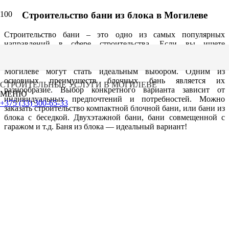
Строительство бани из блока в Могилеве
Строительство бани – это одно из самых популярных
направлений в сфере строительства. Если вы ищете
оптимальный вариант для создания уютного и
функционального места для отдыха, то блочные бани в
Могилеве могут стать идеальным выбором. Одним из
основных преимуществ блочных бань является их
СТРОИТЕЛЬНЫЕ УСЛУГИ В МОГИЛЕВЕ
разнообразие. Выбор конкретного варианта зависит от
МЕНЮ
индивидуальных предпочтений и потребностей. Можно
+375 (33) 300-65-33
заказать строительство компактной блочной бани, или бани из
блока с беседкой. Двухэтажной бани, бани совмещенной с
гаражом и т.д. Баня из блока — идеальный вариант!