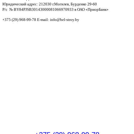
Юридический адрес: 212030 г.Могилев, Бурденко 29-60
Р/c № BY84PJSB30143000081066970933 в ОАО «ПриорБанк»
+375 (29) 968-99-78 E-mail: info@bel-stroy.by